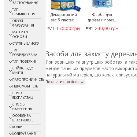
Ufarb
(1)
ЗАСТОСУВАННЯ
ТИП
ПРИМІЩЕННЯ
Декоративний
Фарба для
засіб Pinotex...
дерева Pinotex...
ОБ'ЄКТ
ФАРБУВАННЯ
1 170,00 грн
1 240,00 грн
від
від
МАТЕРІАЛ
ОСНОВИ
СТУПІНЬ БЛИСКУ
ТИП
Засоби для захисту дереви
РОЗРІДЖУВАЧА
При зовнішніх та внутрішніх роботах, а та
ТИП ПОВЕРХНІ
меблів та інших предметів часто використ
СТІЙКІСТЬ ДО
МИТТЯ
натуральний матеріал, що характеризуєтьс
ПАРОПРОНИКНІСТЬ
довговічністю та приємною текстурою, про
Показати повністю
ГІДРОФОБНІСТЬ
зовнішніх факторів. Саме тому широко зас
СТРОК
захисту деревини, які допомагають продов
ЕКСПЛУАТАЦІЇ
виробів і зберегти їхній вигляд.
СПОСІБ
Купити такі засоби в Україні можна в інтерн
НАНЕСЕННЯ
каталозі представлені товари відомих бренд
ОСОБЛИВА
Tikkurila, Sadolin тощо. Ми гарантуємо якіс
ВЛАСТИВІСТЬ
доступні ціни та допомагаємо підібрати оп
КОЛІР
задачі.
КОЛЕРУВАННЯ