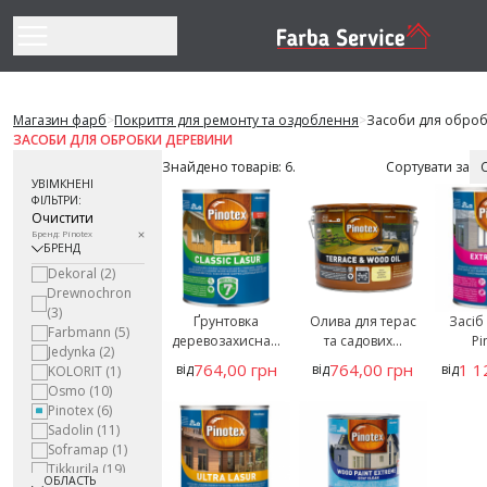
Перейти до змісту
Магазин фарб
>
Покриття для ремонту та оздоблення
>
Засоби для обро
ЗАСОБИ ДЛЯ ОБРОБКИ ДЕРЕВИНИ
Знайдено товарів: 6.
Сортувати за
УВІМКНЕНІ
ФІЛЬТРИ:
Очистити
Бренд: Pinotex
БРЕНД
Dekoral
(2)
Drewnochron
(3)
Ґрунтовка
Олива для терас
Засіб
Farbmann
(5)
деревозахисна...
та садових...
Pi
Jedynka
(2)
764,00 грн
764,00 грн
1 1
від
від
від
KOLORIT
(1)
Osmo
(10)
Pinotex
(6)
Sadolin
(11)
Soframap
(1)
Tikkurila
(19)
ОБЛАСТЬ