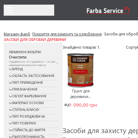
Перейти до змісту
Магазин фарб
>
Покриття для ремонту та оздоблення
>
Засоби для обро
ЗАСОБИ ДЛЯ ОБРОБКИ ДЕРЕВИНИ
Знайдено товарів: 1.
Сортув
УВІМКНЕНІ ФІЛЬТРИ:
Очистити
Гідрофобність: Не гідрофобна — не має
водовідштовхувального ефекту
БРЕНД
ОБЛАСТЬ ЗАСТОСУВАННЯ
ТИП ПРИМІЩЕННЯ
ПРИЗНАЧЕННЯ
Ґрунт для
ОБ'ЄКТ ФАРБУВАННЯ
деревини...
МАТЕРІАЛ ОСНОВИ
1 090,00 грн
від
СТУПІНЬ БЛИСКУ
ТИП РОЗРІДЖУВАЧА
ТИП ПОВЕРХНІ
Засоби для захисту д
СТІЙКІСТЬ ДО МИТТЯ
ПАРОПРОНИКНІСТЬ