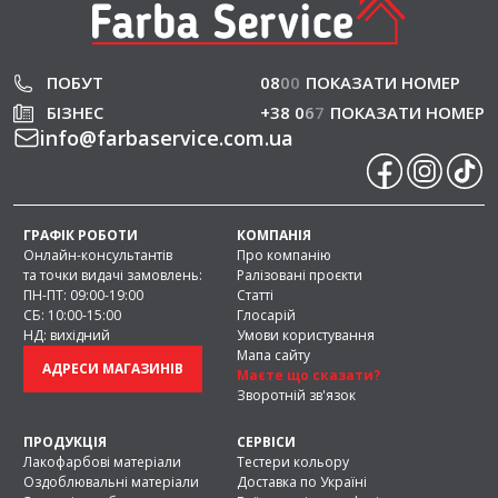
ПОБУТ
08
0
0
ПОКАЗАТИ НОМЕР
БІЗНЕС
+38 0
6
7
ПОКАЗАТИ НОМЕР
info
@
farbaservice.com.ua
ГРАФІК РОБОТИ
КОМПАНІЯ
Онлайн-консультантів
Про компанію
та точки видачі замовлень:
Ралізовані проєкти
ПН-ПТ: 09:00-19:00
Статті
СБ: 10:00-15:00
Глосарій
НД: вихідний
Умови користування
Мапа сайту
АДРЕСИ МАГАЗИНІВ
Маєте що сказати?
Зворотній зв'язок
ПРОДУКЦІЯ
СЕРВІСИ
Лакофарбові матеріали
Тестери кольору
Оздоблювальні матеріали
Доставка по Україні