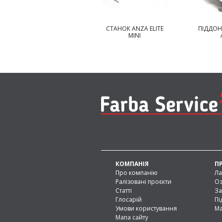
СТАНОК ANZA ELITE
ПІДДОН ДЛЯ ФАРБИ
П
MINI
ANZA
ЕРГО
КОМПАНІЯ
П
Про компанію
Ла
Ралізовані проєкти
Оз
Статті
За
Глосарій
Пі
Умови користування
Ма
Мапа сайту