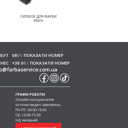
АРБИ
ЩІТКА ДЛЯ ЧИЩЕННЯ
НІЖ ШПАЛЕРНИЙ В
ANZA
КОБУРІ ANZA
БУТ
08
0
0
ПОКАЗАТИ НОМЕР
ЗНЕС
+38 0
6
7
ПОКАЗАТИ НОМЕР
o
@
farbaservice.com.ua
ГРАФІК РОБОТИ
Онлайн-консультантів
та точки видачі замовлень:
ПН-ПТ: 09:00-19:00
СБ: 10:00-15:00
НД: вихідний