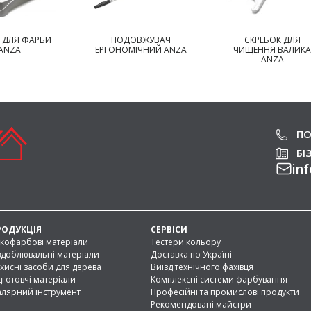
ОДОВЖУВАЧ
СКРЕБОК ДЛЯ
СКРЕБОК ДЛЯ Ф
НОМІЧНИЙ ANZA
ЧИЩЕННЯ ВАЛИКА
ANZA
ANZA
ПО
БІ
inf
РОДУКЦІЯ
СЕРВІСИ
кофарбові матеріали
Тестери кольору
доблювальні матеріали
Доставка по Україні
хисні засоби для дерева
Виїзд технічного фахівця
дготовчі матеріали
Комплексні системи фарбування
лярний інструмент
Професійні та промислові продукти
Рекомендовані майстри