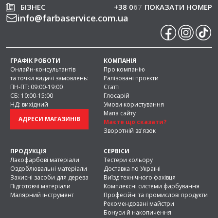
БІЗНЕС
+38 0
6
7
ПОКАЗАТИ НОМЕР
info
@
farbaservice.com.ua
ГРАФІК РОБОТИ
КОМПАНІЯ
Онлайн-консультантів
Про компанію
та точки видачі замовлень:
Ралізовані проєкти
ПН-ПТ: 09:00-19:00
Статті
СБ: 10:00-15:00
Глосарій
НД: вихідний
Умови користування
Мапа сайту
АДРЕСИ МАГАЗИНІВ
Маєте що сказати?
Зворотній зв'язок
ПРОДУКЦІЯ
СЕРВІСИ
Лакофарбові матеріали
Тестери кольору
Оздоблювальні матеріали
Доставка по Україні
Захисні засоби для дерева
Виїзд технічного фахівця
Підготовчі матеріали
Комплексні системи фарбування
Малярний інструмент
Професійні та промислові продукти
Рекомендовані майстри
Бонуси й накопичення