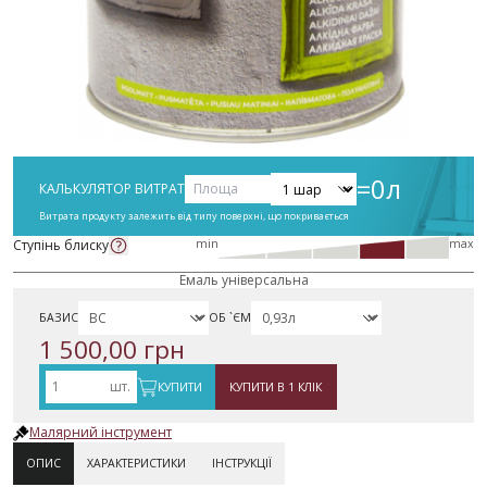
=
0
л
КАЛЬКУЛЯТОР ВИТРАТ
Витрата продукту залежить від типу поверхні, що покривається
Ступінь блиску
min
max
Емаль універсальна
БАЗИС
ОБ `ЄМ
1 500,00 грн
шт.
КУПИТИ
КУПИТИ В 1 КЛІК
Малярний інструмент
ОПИС
ХАРАКТЕРИСТИКИ
ІНСТРУКЦІЇ