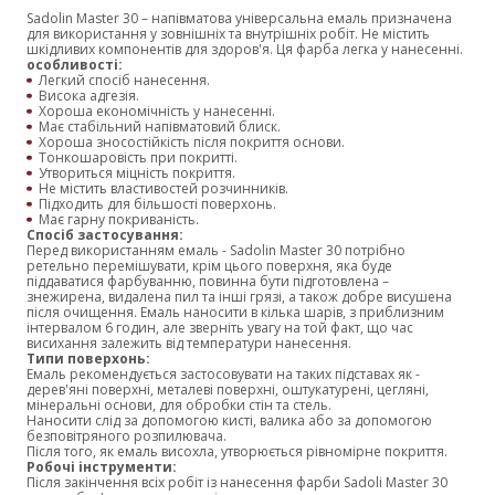
Sadolin Master 30 – напівматова універсальна емаль призначена
для використання у зовнішніх та внутрішніх робіт. Не містить
шкідливих компонентів для здоров'я. Ця фарба легка у нанесенні.
особливості:
Легкий спосіб нанесення.
Висока адгезія.
Хороша економічність у нанесенні.
Має стабільний напівматовий блиск.
Хороша зносостійкість після покриття основи.
Тонкошаровість при покритті.
Утвориться міцність покриття.
Не містить властивостей розчинників.
Підходить для більшості поверхонь.
Має гарну покриваність.
Спосіб застосування:
Перед використанням емаль - Sadolin Master 30 потрібно
ретельно перемішувати, крім цього поверхня, яка буде
піддаватися фарбуванню, повинна бути підготовлена ​​–
знежирена, видалена пил та інші грязі, а також добре висушена
після очищення. Емаль наносити в кілька шарів, з приблизним
інтервалом 6 годин, але зверніть увагу на той факт, що час
висихання залежить від температури нанесення.
Типи поверхонь:
Емаль рекомендується застосовувати на таких підставах як -
дерев'яні поверхні, металеві поверхні, оштукатурені, цегляні,
мінеральні основи, для обробки стін та стель.
Наносити слід за допомогою кисті, валика або за допомогою
безповітряного розпилювача.
Після того, як емаль висохла, утворюється рівномірне покриття.
Робочі інструменти:
Після закінчення всіх робіт із нанесення фарби Sadoli Master 30