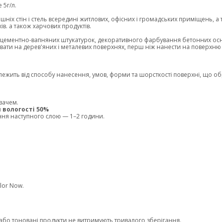
 5г/л.
ніх стін і стель всередині житлових, офісних і громадських приміщень, а
ів. а також харчових продуктів.
 цементно-вапняних штукатурок, декоративного фарбування бетонних осно
вати на дерев'яних і металевих поверхнях, перш ніж нанести на поверхню
алежить від способу нанесення, умов, форми та шорсткості поверхні, що о
вачем.
й вологості 50%
ння наступного слою — 1–2 години.
olor Now.
а/або тоновані продукти не витримують тривалого зберігання.