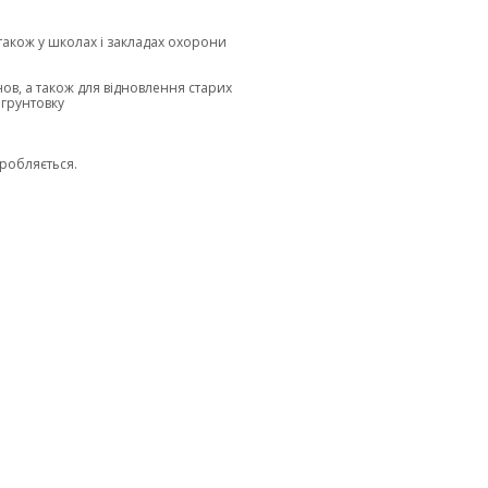
 також у школах і закладах охорони
в, а також для відновлення старих
 грунтовку
бробляється.