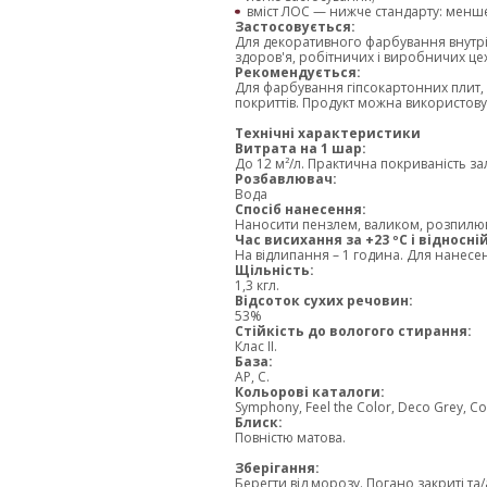
вміст ЛОС — нижче стандарту: менше
Застосовується:
Для декоративного фарбування внутріш
здоров'я, робітничих і виробничих цех
Рекомендується:
Для фарбування гіпсокартонних плит,
покриттів. Продукт можна використову
Технічні характеристики
Витрата на 1 шар:
До 12 м²/л. Практична покриваність з
Розбавлювач:
Вода
Спосіб нанесення:
Наносити пензлем, валиком, розпилю
Час висихання за +23 ºС і відносні
На відлипання – 1 година. Для нанесе
Щільність:
1,3 кгл.
Відсоток сухих речовин:
53%
Стійкість до вологого стирання:
Клас II.
База:
AP, C.
Кольорові каталоги:
Symphony, Feel the Color, Deco Grey, C
Блиск:
Повністю матова.
Зберігання:
Берегти від морозу. Погано закриті т