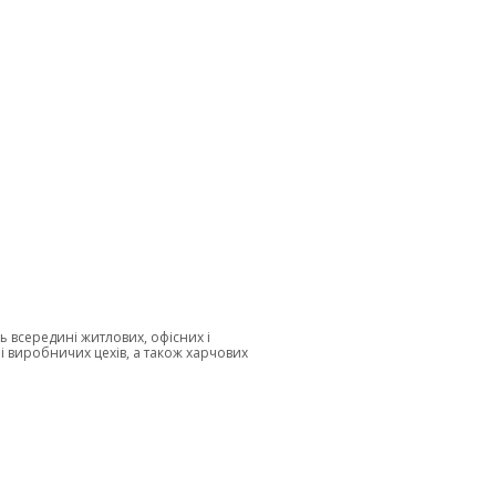
ь всередині житлових, офісних і
 і виробничих цехів, а також харчових