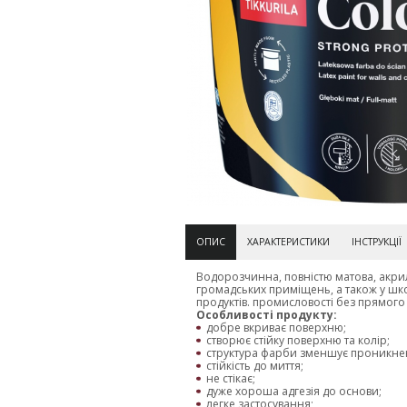
ОПИС
ХАРАКТЕРИСТИКИ
ІНСТРУКЦІЇ
Водорозчинна, повністю матова, акрил
громадських приміщень, а також у школ
продуктів. промисловості без прямого
Особливості продукту:
добре вкриває поверхню;
створює стійку поверхню та колір;
структура фарби зменшує проникненн
стійкість до миття;
не стікає;
дуже хороша адгезія до основи;
легке застосування;