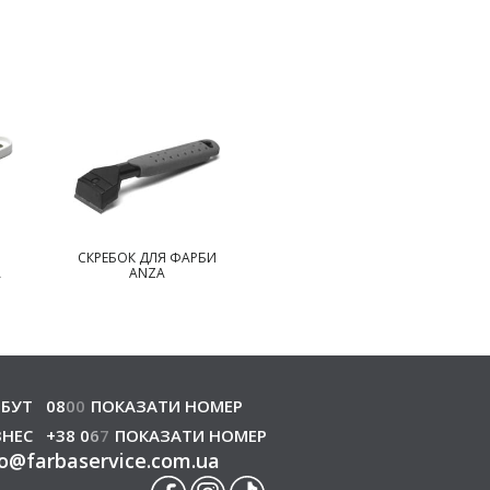
СКРЕБОК ДЛЯ ФАРБИ
ЩІТКА ДЛЯ ЧИЩЕННЯ
А
ANZA
ANZA
БУТ
08
0
0
ПОКАЗАТИ НОМЕР
ЗНЕС
+38 0
6
7
ПОКАЗАТИ НОМЕР
o
@
farbaservice.com.ua