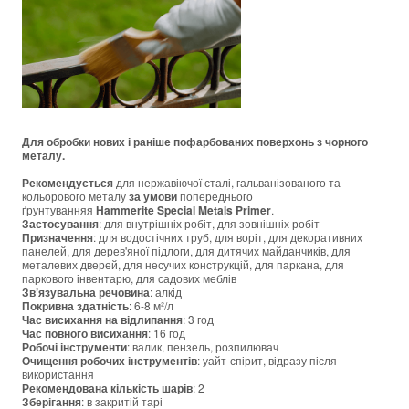
Для обробки нових і раніше пофарбованих поверхонь з чорного
металу.
Рекомендується
для нержавіючої сталі, гальванізованого та
кольорового металу
за умови
попереднього
ґрунтуванняя
Hammerite Special Metals Primer
.
Застосування
: для внутрішніх робіт, для зовнішніх робіт
Призначення
: для водостічних труб, для воріт, для декоративних
панелей, для дерев'яної підлоги, для дитячих майданчиків, для
металевих дверей, для несучих конструкцій, для паркана, для
паркового інвентарю, для садових меблів
Зв’язувальна речовина
: алкід
Покривна здатність
: 6-8 м²/л
Час висихання на відлипання
: 3 год
Час повного висихання
: 16 год
Робочі інструменти
: валик, пензель, розпилювач
Очищення робочих інструментів
:
уайт-спірит, відразу після
використання
Рекомендована кількість шарів
: 2
Зберігання
: в закритій тарі