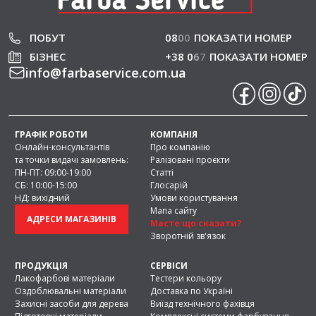
ПОБУТ
08
0
0
ПОКАЗАТИ НОМЕР
БІЗНЕС
+38 0
6
7
ПОКАЗАТИ НОМЕР
info
@
farbaservice.com.ua
ГРАФІК РОБОТИ
КОМПАНІЯ
Онлайн-консультантів
Про компанію
та точки видачі замовлень:
Ралізовані проєкти
ПН-ПТ: 09:00-19:00
Статті
СБ: 10:00-15:00
Глосарій
НД: вихідний
Умови користування
Мапа сайту
АДРЕСИ МАГАЗИНІВ
Маєте що сказати?
Зворотній зв'язок
ПРОДУКЦІЯ
СЕРВІСИ
Лакофарбові матеріали
Тестери кольору
Оздоблювальні матеріали
Доставка по Україні
Захисні засоби для дерева
Виїзд технічного фахівця