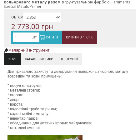
кольорового металу разом з
ґрунтувальною фарбою Hammerite
Special Metals Primer.
ОБ `ЄМ
2 773,00 грн
шт.
КУПИТИ
КУПИТИ В 1 КЛІК
Малярний інструмент
ОПИС
ХАРАКТЕРИСТИКИ
ІНСТРУКЦІЇ
Для тривалого захисту та декорування поверхонь з чорного металу
всередині та зовні приміщень:
* несучі конструкції;
* металеві стовпи;
* огорожі;
* двері;
* ворота;
* водостічні труби та ринви;
* садові меблі з металу;
* інвентар парків;
* обладнання для дитячих ігрових майданчиків;
* металеві ємності.