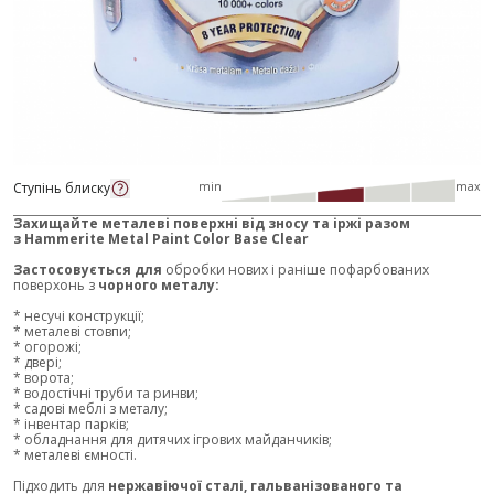
Ступінь блиску
min
max
Захищайте металеві поверхні від зносу та іржі разом
з
Hammerite Metal Paint Color Base Clear
Застосовується для
обробки нових і раніше пофарбованих
поверхонь з
чорного металу:
* несучі конструкції;
* металеві стовпи;
* огорожі;
* двері;
* ворота;
* водостічні труби та ринви;
* садові меблі з металу;
* інвентар парків;
* обладнання для дитячих ігрових майданчиків;
* металеві ємності.
Підходить для
нержавіючої сталі, гальванізованого та