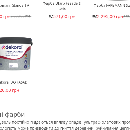
Фарба Ufarb Fasade &
bmann Standart A
Фарба FARBMANN Sta
Interior
0 грн
571,00 грн
2 295,00 грн
2 690,00 грн
від
від
3 06
koral DO FASAD
20,00 грн
і фарби
івель постійно піддаються впливу опадів, ультрафіолетових про
ологість може призводити до гниття деревини, руйнування цегли