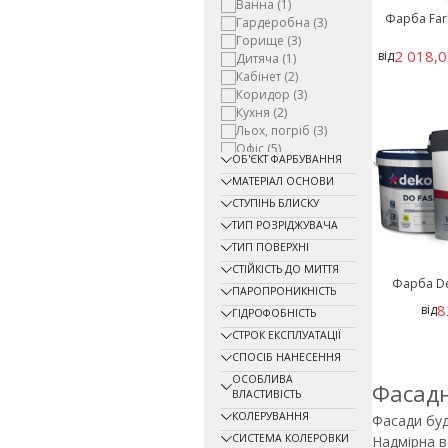
Ванна
(1)
Фарба Far
Гардеробна
(3)
Горище
(3)
2 018,0
від
Дитяча
(1)
Кабінет
(2)
Коридор
(3)
Кухня
(2)
Льох, погріб
(3)
Офіс
(5)
ОБ'ЄКТ ФАРБУВАННЯ
Підвал
(5)
МАТЕРІАЛ ОСНОВИ
Побутове
приміщення
(7)
СТУПІНЬ БЛИСКУ
Санітарне
ТИП РОЗРІДЖУВАЧА
приміщення
(2)
ТИП ПОВЕРХНІ
Складське
СТІЙКІСТЬ ДО МИТТЯ
приміщення
(4)
Фарба De
ПАРОПРОНИКНІСТЬ
Спальня
(2)
8
від
Столова
(1)
ГІДРОФОБНІСТЬ
СТРОК ЕКСПЛУАТАЦІЇ
СПОСІБ НАНЕСЕННЯ
ОСОБЛИВА
Фасадн
ВЛАСТИВІСТЬ
КОЛЕРУВАННЯ
Фасади буд
СИСТЕМА КОЛЕРОВКИ
Надмірна в