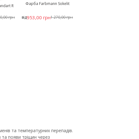
Фарба Farbmann Sokelit
ndart R
953,00 грн
0,00 грн
від
1 270,00 грн
менів та температурних перепадів.
 та появи тріщин через