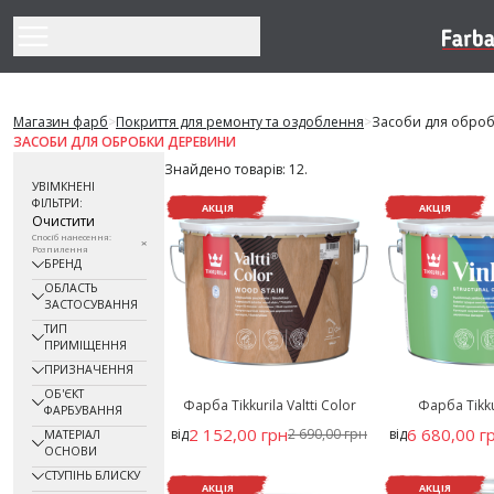
Перейти до змісту
Магазин фарб
>
Покриття для ремонту та оздоблення
>
Засоби для обро
ЗАСОБИ ДЛЯ ОБРОБКИ ДЕРЕВИНИ
Знайдено товарів: 12.
УВІМКНЕНІ
ФІЛЬТРИ:
АКЦІЯ
АКЦІЯ
Очистити
Спосіб нанесення:
Розпилення
БРЕНД
ОБЛАСТЬ
ЗАСТОСУВАННЯ
ТИП
ПРИМІЩЕННЯ
ПРИЗНАЧЕННЯ
ОБ'ЄКТ
Фарба Tikkurila Valtti Color
Фарба Tikku
ФАРБУВАННЯ
2 152,00 грн
6 680,00 г
від
2 690,00 грн
від
МАТЕРІАЛ
ОСНОВИ
СТУПІНЬ БЛИСКУ
АКЦІЯ
АКЦІЯ