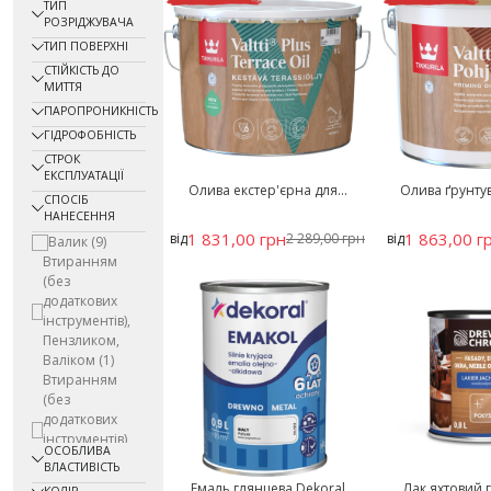
ТИП
РОЗРІДЖУВАЧА
ТИП ПОВЕРХНІ
СТІЙКІСТЬ ДО
МИТТЯ
ПАРОПРОНИКНІСТЬ
ГІДРОФОБНІСТЬ
СТРОК
ЕКСПЛУАТАЦІЇ
Олива екстер'єрна для...
Олива ґрунтув
СПОСІБ
НАНЕСЕННЯ
1 831,00 грн
1 863,00 г
від
2 289,00 грн
від
Валик
(9)
Втиранням
(без
додаткових
інструментів),
Пензликом,
Валіком
(1)
Втиранням
(без
додаткових
інструментів),
ОСОБЛИВА
Пензликом,
ВЛАСТИВІСТЬ
Валіком
(1)
Емаль глянцева Dekoral
Лак яхтовий г