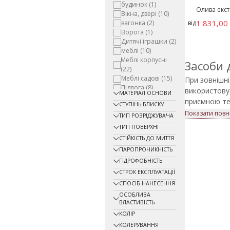
будинок
(1)
Олива екст
Вікна, двері
(10)
1 831,00
вагонка
(2)
від
Ворота
(1)
Дитячі іграшки
(2)
меблі
(10)
Меблі корпусні
Засоби 
(22)
Меблі садові
(15)
При зовнішні
Підлога
(8)
використовує
МАТЕРІАЛ ОСНОВИ
Паркан
(7)
приємною те
СТУПІНЬ БЛИСКУ
Паркет
(6)
засоби для з
Показати повн
Радіатори
ТИП РОЗРІДЖУВАЧА
Купити такі 
опалення
(1)
ТИП ПОВЕРХНІ
брендів: Dek
Стіни
(10)
СТІЙКІСТЬ ДО МИТТЯ
Стеля
(3)
допомагаємо 
ПАРОПРОНИКНІСТЬ
Тераса
(4)
ГІДРОФОБНІСТЬ
Фасади
(20)
Засоби 
Яхта
(2)
СТРОК ЕКСПЛУАТАЦІЇ
Усі засоби д
СПОСІБ НАНЕСЕННЯ
Воски
— з
ОСОБЛИВА
ВЛАСТИВІСТЬ
використовую
КОЛІР
Фарби
— 
підходять д
КОЛЕРУВАННЯ