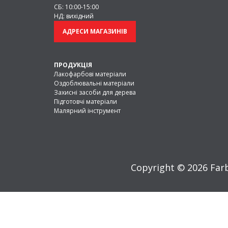
СБ: 10:00-15:00
НД: вихідний
Водні
Швидко сохнуть, без за
АДРЕСИ МАГАЗИНІВ
безпечні
Олійні
Глибоко проникають,
ПРОДУКЦІЯ
Лакофарбові матеріали
захищають від вологи
Оздоблювальні матеріали
Захисні засоби для дерева
Підготовчі матеріали
На
Максимальний захист,
Малярний інструмент
розчинниках
можна наносити на во
дерево
На що звернути увагу при 
Copyright © 2026 Farb
Стійкість до вологи
— важлива для зов
вологістю.
Призначення
— для внутрішніх або зовн
Фініш
— прозорий або кольоровий, мат
Щоб купити засоби для захисту деревини, 