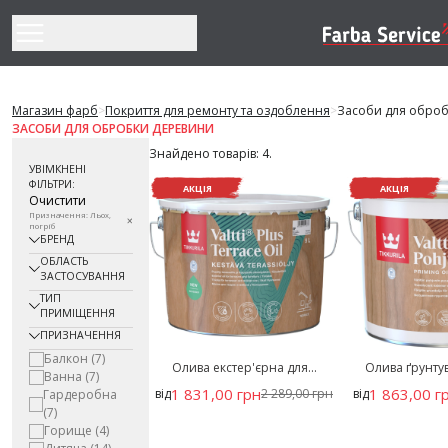
Перейти до змісту
Магазин фарб
>
Покриття для ремонту та оздоблення
>
Засоби для обро
ЗАСОБИ ДЛЯ ОБРОБКИ ДЕРЕВИНИ
Знайдено товарів: 4.
УВІМКНЕНІ
ФІЛЬТРИ:
АКЦІЯ
АКЦІЯ
Очистити
Призначення: Льох,
погріб
БРЕНД
ОБЛАСТЬ
ЗАСТОСУВАННЯ
ТИП
ПРИМІЩЕННЯ
ПРИЗНАЧЕННЯ
Балкон
(7)
Олива екстер'єрна для...
Олива ґрунтув
Ванна
(7)
1 831,00 грн
1 863,00 г
від
2 289,00 грн
від
Гардеробна
(7)
Горище
(4)