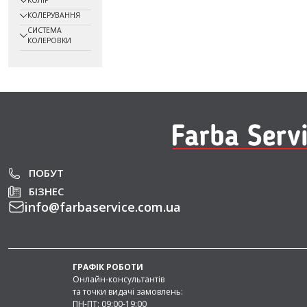
КОЛІР
зберігають колір і підходять для оновленн
КОЛЕРУВАННЯ
Оливи
— містять натуральні компоненти
СИСТЕМА
для здоров’я. Підходять для меблів, стільни
КОЛЕРОВКИ
Лаки
— забезпечують захист від ультра
Підходять як для внутрішніх, так і для зовні
Спеціальна хімія
— засоби проти грибк
актуальні для вологих приміщень.
Лазур
— захищає від гниття, шкідників,
використовується для фасадів і огорож.
Ґрунтовка
— наноситься як базовий ш
Також у продажу є антисептики, морилки, о
може бути прозорою або кольоровою та п
ПОБУТ
БІЗНЕС
Характеристики засобів дл
info
@
farbaservice.com.ua
Під час вибору важливо враховувати основ
властивості:
Група
Переваги
ГРАФІК РОБОТИ
Онлайн-консультантів
Алкідні
Стійкі до УФ, вологи та
та точки видачі замовлень:
грибків, захист до 7+ р
ПН-ПТ: 09:00-19:00