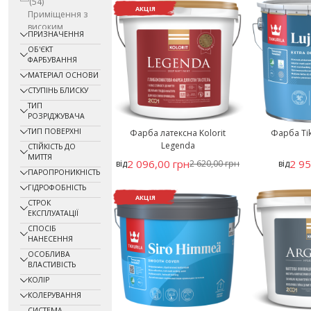
(54)
АКЦІЯ
Приміщення з
високим
ПРИЗНАЧЕННЯ
експлуатаційним
ОБ'ЄКТ
навантаженням
ФАРБУВАННЯ
(62)
МАТЕРІАЛ ОСНОВИ
Приміщення
загального
СТУПІНЬ БЛИСКУ
користування
ТИП
(74)
РОЗРІДЖУВАЧА
Приміщення, що
ТИП ПОВЕРХНІ
Фарба латексна Kolorit
Фарба Tikk
не обігріваються
Legenda
СТІЙКІСТЬ ДО
(49)
МИТТЯ
2 096,00 грн
2 95
від
2 620,00 грн
від
Промислові
ПАРОПРОНИКНІСТЬ
будівлі
(44)
ГІДРОФОБНІСТЬ
складські
АКЦІЯ
приміщення
(1)
СТРОК
ЕКСПЛУАТАЦІЇ
Торговельні
приміщення
(61)
СПОСІБ
НАНЕСЕННЯ
ОСОБЛИВА
ВЛАСТИВІСТЬ
КОЛІР
КОЛЕРУВАННЯ
СИСТЕМА