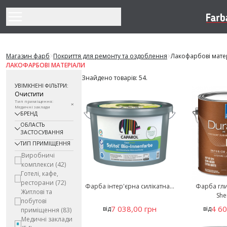
Перейти до змісту
Магазин фарб
>
Покриття для ремонту та оздоблення
>
Лакофарбові мате
ЛАКОФАРБОВІ МАТЕРІАЛИ
Знайдено товарів: 54.
УВІМКНЕНІ ФІЛЬТРИ:
Очистити
Тип приміщення:
Медичні заклади
БРЕНД
ОБЛАСТЬ
ЗАСТОСУВАННЯ
ТИП ПРИМІЩЕННЯ
Виробничі
комплекси
(42)
Готелі, кафе,
ресторани
(72)
Фарба інтер'єрна силікатна...
Фарба гл
Житлові та
She
побутові
7 038,00 грн
4 60
від
від
приміщення
(83)
Медичні заклади