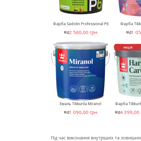
Фарба Sadolin Professional P6
Фарба Tikku
2 560,00 грн
1 05
від
від
АКЦІЯ
Емаль Tikkurila Miranol
Фарба Tikkuri
1 090,00 грн
4 399,00 
від
від
Під час виконання внутрішніх та зовніш