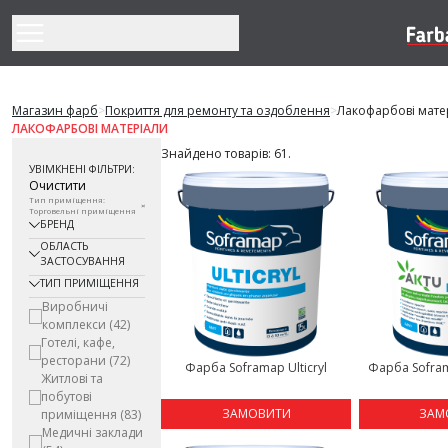
Перейти до змісту
Магазин фарб
>
Покриття для ремонту та оздоблення
>
Лакофарбові мате
ЛАКОФАРБОВІ МАТЕРІАЛИ
Знайдено товарів: 61.
УВІМКНЕНІ ФІЛЬТРИ:
Очистити
Тип приміщення:
Торговельні приміщення
БРЕНД
ОБЛАСТЬ
ЗАСТОСУВАННЯ
ТИП ПРИМІЩЕННЯ
Виробничі
комплекси
(42)
Готелі, кафе,
ресторани
(72)
Фарба Soframap Ulticryl
Фарба Sofram
Житлові та
побутові
ЗАМОВИТИ
ЗАМ
приміщення
(83)
Медичні заклади