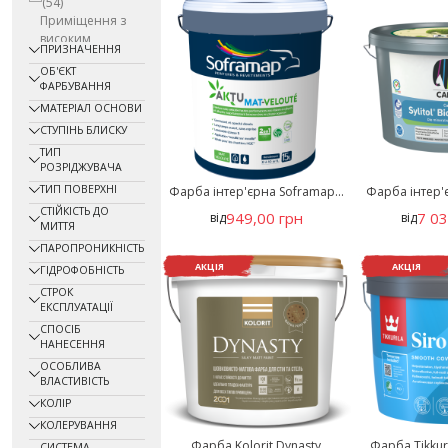
(54)
Приміщення з
високим
ПРИЗНАЧЕННЯ
експлуатаційним
ОБ'ЄКТ
навантаженням
ФАРБУВАННЯ
(62)
МАТЕРІАЛ ОСНОВИ
Приміщення
загального
СТУПІНЬ БЛИСКУ
користування
ТИП
(74)
РОЗРІДЖУВАЧА
Приміщення, що
ТИП ПОВЕРХНІ
Фарба інтер'єрна Soframap...
Фарба інтер'є
не обігріваються
СТІЙКІСТЬ ДО
949,00 грн
7 03
від
від
(49)
МИТТЯ
Промислові
ПАРОПРОНИКНІСТЬ
будівлі
(44)
АКЦІЯ
АКЦІЯ
ГІДРОФОБНІСТЬ
складські
приміщення
(1)
СТРОК
ЕКСПЛУАТАЦІЇ
Торговельні
приміщення
(61)
СПОСІБ
НАНЕСЕННЯ
ОСОБЛИВА
ВЛАСТИВІСТЬ
КОЛІР
КОЛЕРУВАННЯ
Фарба Kolorit Dynasty
Фарба Tikkur
СИСТЕМА