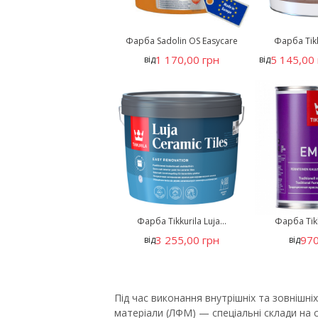
Фарба Sadolin OS Easycare
Фарба Tikk
1 170,00 грн
5 145,00 
від
від
Фарба Tikkurila Luja...
Фарба Tikk
3 255,00 грн
970
від
від
Під час виконання внутрішніх та зовніш
матеріали (ЛФМ) — спеціальні склади на 