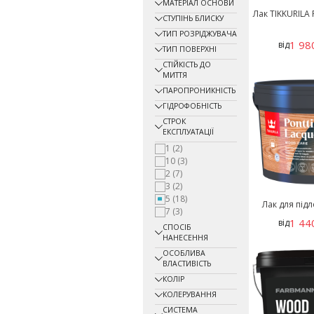
МАТЕРІАЛ ОСНОВИ
Лак TIKKURILA 
СТУПІНЬ БЛИСКУ
ТИП РОЗРІДЖУВАЧА
1 98
від
ТИП ПОВЕРХНІ
СТІЙКІСТЬ ДО
МИТТЯ
ПАРОПРОНИКНІСТЬ
ГІДРОФОБНІСТЬ
СТРОК
ЕКСПЛУАТАЦІЇ
1
(2)
10
(3)
2
(7)
3
(2)
5
(18)
Лак для підло
7
(3)
1 44
від
СПОСІБ
НАНЕСЕННЯ
ОСОБЛИВА
ВЛАСТИВІСТЬ
КОЛІР
КОЛЕРУВАННЯ
СИСТЕМА