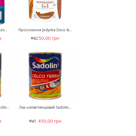
ex...
Просочення Jedynka Deco &...
н
250,00 грн
від
lin...
Лак напівглянцевий Sadolin...
н
1 450,00 грн
від