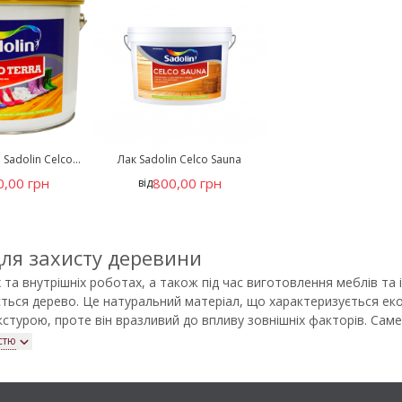
Sadolin Celco...
Лак Sadolin Celco Sauna
0,00 грн
800,00 грн
від
для захисту деревини
 та внутрішніх роботах, а також під час виготовлення меблів та
ться дерево. Це натуральний матеріал, що характеризується екол
стурою, проте він вразливий до впливу зовнішніх факторів. Са
хисту деревини, які допомагають продовжити термін експлуатації 
стю
асоби в Україні можна в інтернет-магазині FarbaService. У катало
ral, Farbmann, Tikkurila, Sadolin тощо. Ми гарантуємо якість прод
підібрати оптимальне рішення під ваші задачі.