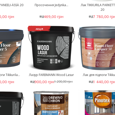
PANEELI-ÄSSÄ 20
Просочення Jedynka...
Лак TIKKURILA PARKETT
20
0,00 грн
469,00 грн
7 780,00 гр
від
від
АКЦІЯ
ги Tikkurila...
Лазур FARBMANN Wood Lasur
Лак для підлоги Tikkuri
0,00 грн
900,00 грн
1 440,00 гр
від
1 200,00 грн
від