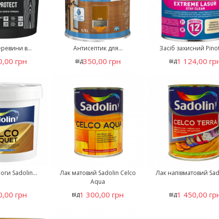
ревини в...
Антисептик для...
Засіб захисний Pinot
0,00 грн
350,00 грн
1 124,00 гр
від
від
оги Sadolin...
Лак матовий Sadolin Celco
Лак напівматовий Sado
Aqua
0,00 грн
1 300,00 грн
1 450,00 гр
від
від