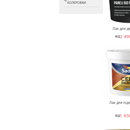
КОЛЕРОВКИ
Лак для де
2 49
від
Лак для підл
1 65
від