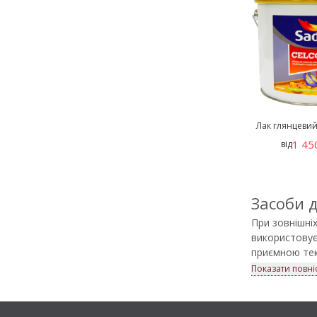
Лак глянцевий 
1 45
від
Засоби 
При зовнішніх
використовує
приємною тек
засоби для за
Показати повні
Купити такі з
брендів: Deko
допомагаємо 