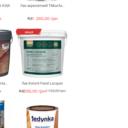
I-ÄSSÄ
Лак акрилатний Tikkurila...
н
1 260,00 грн
від
АКЦІЯ
la...
Лак Kolorit Panel Lacquer
н
896,00 грн
від
1 130,00 грн