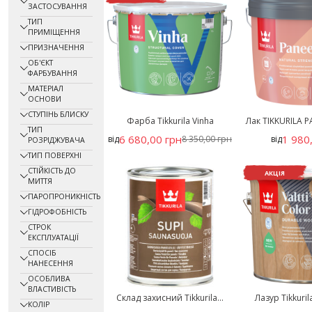
Ufarb
(1)
ЗАСТОСУВАННЯ
ТИП
ПРИМІЩЕННЯ
ПРИЗНАЧЕННЯ
ОБ'ЄКТ
ФАРБУВАННЯ
МАТЕРІАЛ
ОСНОВИ
СТУПІНЬ БЛИСКУ
Фарба Tikkurila Vinha
Лак TIKKURILA P
ТИП
6 680,00 грн
1 980
від
8 350,00 грн
від
РОЗРІДЖУВАЧА
ТИП ПОВЕРХНІ
СТІЙКІСТЬ ДО
АКЦІЯ
МИТТЯ
ПАРОПРОНИКНІСТЬ
ГІДРОФОБНІСТЬ
СТРОК
ЕКСПЛУАТАЦІЇ
СПОСІБ
НАНЕСЕННЯ
ОСОБЛИВА
ВЛАСТИВІСТЬ
Склад захисний Tikkurila...
Лазур Tikkurila 
КОЛІР