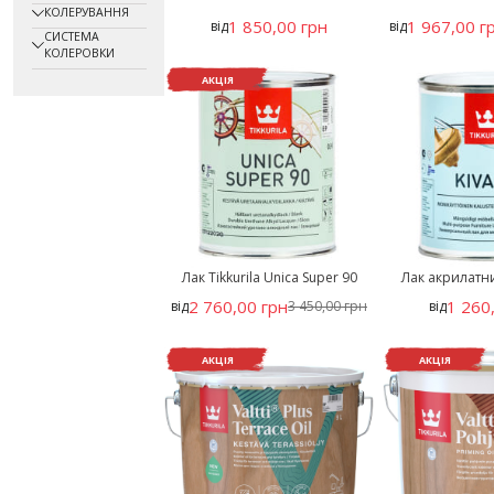
КОЛЕРУВАННЯ
1 850,00 грн
1 967,00 г
від
від
СИСТЕМА
КОЛЕРОВКИ
АКЦІЯ
Лак Tikkurila Unica Super 90
Лак акрилатний
2 760,00 грн
1 260
від
3 450,00 грн
від
АКЦІЯ
АКЦІЯ