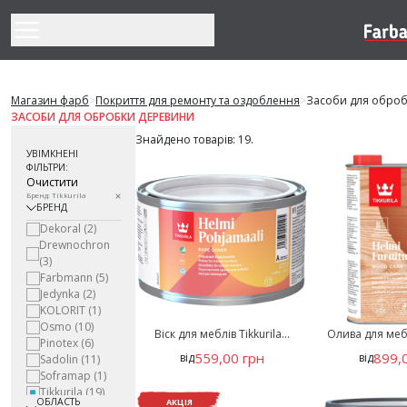
Перейти до змісту
Магазин фарб
>
Покриття для ремонту та оздоблення
>
Засоби для обро
ЗАСОБИ ДЛЯ ОБРОБКИ ДЕРЕВИНИ
Знайдено товарів: 19.
УВІМКНЕНІ
ФІЛЬТРИ:
Очистити
Бренд: Tikkurila
БРЕНД
Dekoral
(2)
Drewnochron
(3)
Farbmann
(5)
Jedynka
(2)
KOLORIT
(1)
Osmo
(10)
Віск для меблів Tikkurila...
Олива для меблі
Pinotex
(6)
559,00 грн
899,
від
від
Sadolin
(11)
Soframap
(1)
Tikkurila
(19)
ОБЛАСТЬ
АКЦІЯ