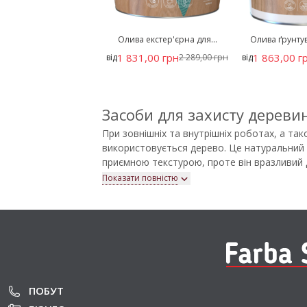
Олива екстер'єрна для...
Олива ґрунтув
1 831,00 грн
1 863,00 г
від
2 289,00 грн
від
Засоби для захисту дереви
При зовнішніх та внутрішніх роботах, а та
використовується дерево. Це натуральний 
приємною текстурою, проте він вразливий 
засоби для захисту деревини, які допомагаю
Показати повністю
Купити такі засоби в Україні можна в інтер
брендів: Dekoral, Farbmann, Tikkurila, Sado
допомагаємо підібрати оптимальне рішення 
Засоби для захисту деревин
Усі засоби для обробки деревини поділяють
Воски
— захищають від вологи, темпера
ПОБУТ
використовуються для меблів, дверей і вік