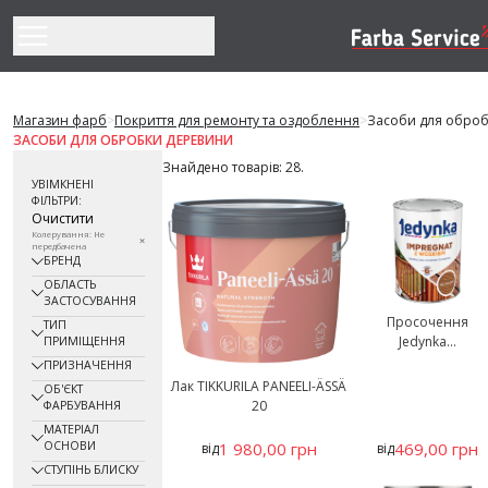
Перейти до змісту
Магазин фарб
>
Покриття для ремонту та оздоблення
>
Засоби для обро
ЗАСОБИ ДЛЯ ОБРОБКИ ДЕРЕВИНИ
Знайдено товарів: 28.
УВІМКНЕНІ
ФІЛЬТРИ:
Очистити
Колерування: Не
передбачена
БРЕНД
ОБЛАСТЬ
ЗАСТОСУВАННЯ
Просочення
ТИП
Jedynka...
ПРИМІЩЕННЯ
ПРИЗНАЧЕННЯ
Лак TIKKURILA PANEELI-ÄSSÄ
ОБ'ЄКТ
20
ФАРБУВАННЯ
МАТЕРІАЛ
ОСНОВИ
1 980,00 грн
469,00 грн
від
від
СТУПІНЬ БЛИСКУ