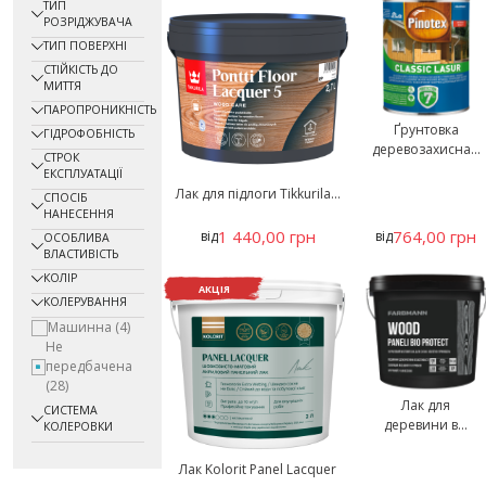
ТИП
РОЗРІДЖУВАЧА
ТИП ПОВЕРХНІ
СТІЙКІСТЬ ДО
МИТТЯ
ПАРОПРОНИКНІСТЬ
Ґрунтовка
ГІДРОФОБНІСТЬ
деревозахисна...
СТРОК
ЕКСПЛУАТАЦІЇ
Лак для підлоги Tikkurila...
СПОСІБ
НАНЕСЕННЯ
1 440,00 грн
764,00 грн
від
від
ОСОБЛИВА
ВЛАСТИВІСТЬ
КОЛІР
АКЦІЯ
КОЛЕРУВАННЯ
Машинна
(4)
Не
передбачена
(28)
Лак для
СИСТЕМА
деревини в...
КОЛЕРОВКИ
Лак Kolorit Panel Lacquer