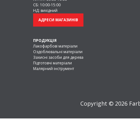
СБ: 10:00-15:00
для здоров’я. Підходять для меблів, стільни
НД: вихідний
Лаки
— забезпечують захист від ультра
Підходять як для внутрішніх, так і для зовні
АДРЕСИ МАГАЗИНІВ
Спеціальна хімія
— засоби проти грибк
актуальні для вологих приміщень.
Лазур
— захищає від гниття, шкідників,
ПРОДУКЦІЯ
використовується для фасадів і огорож.
Лакофарбові матеріали
Оздоблювальні матеріали
Ґрунтовка
— наноситься як базовий ш
Захисні засоби для дерева
Також у продажу є антисептики, морилки, о
Підготовчі матеріали
може бути прозорою або кольоровою та п
Малярний інструмент
Характеристики засобів дл
Під час вибору важливо враховувати основ
властивості:
Copyright © 2026 Farb
Група
Переваги
Алкідні
Стійкі до УФ, вологи та
грибків, захист до 7+ р