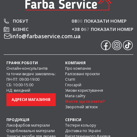
ПОБУТ
08
0
0
ПОКАЗАТИ НОМЕР
БІЗНЕС
+38 0
6
7
ПОКАЗАТИ НОМЕР
info
@
farbaservice.com.ua
ГРАФІК РОБОТИ
КОМПАНІЯ
Онлайн-консультантів
Про компанію
та точки видачі замовлень:
Ралізовані проєкти
ПН-ПТ: 09:00-19:00
Статті
СБ: 10:00-15:00
Глосарій
НД: вихідний
Умови користування
Мапа сайту
АДРЕСИ МАГАЗИНІВ
Маєте що сказати?
Зворотній зв'язок
ПРОДУКЦІЯ
СЕРВІСИ
Лакофарбові матеріали
Тестери кольору
Оздоблювальні матеріали
Доставка по Україні
Захисні засоби для дерева
Виїзд технічного фахівця