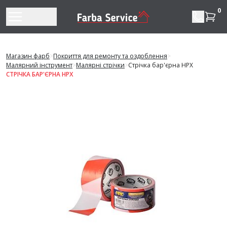
Перейти до змісту
0
Магазин фарб
>
Покриття для ремонту та оздоблення
>
Малярний інструмент
>
Малярні стрічки
>
Стрічка бар'єрна HPX
СТРІЧКА БАР'ЄРНА HPX