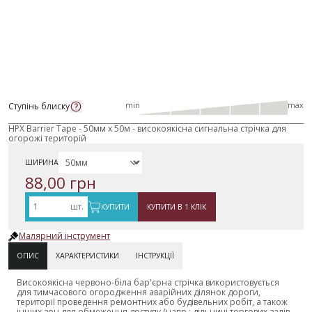
Ступінь блиску
min
max
HPX Barrier Tape - 50мм x 50м - високоякісна сигнальна стрічка для
огорожі територій
ШИРИНА
88,00 грн
шт.
КУПИТИ
КУПИТИ В 1 КЛІК
Малярний інструмент
ОПИС
ХАРАКТЕРИСТИКИ
ІНСТРУКЦІЇ
Високоякісна червоно-біла бар'єрна стрічка використовується
для тимчасового огородження аварійних ділянок дороги,
території проведення ремонтних або будівельних робіт, а також
інших зон для обмеження доступу (напр.: дільниці торгових залів,